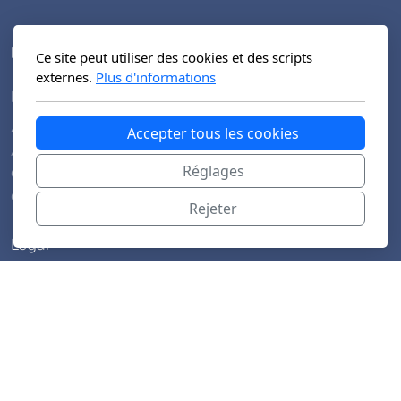
HUG Service Qualité des Soins
Ce site peut utiliser des cookies et des scripts
externes.
Plus d'informations
Menu principal
Accueil
Accepter tous les cookies
À propos de
Réglages
Galerie
Contactez-nous
Rejeter
Légal
Conditions d'utilisation
Politique de confidentialité
Copyright, tous droits réservés